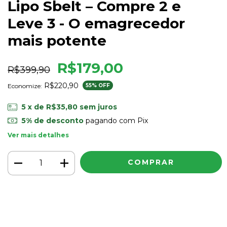
Lipo Sbelt – Compre 2 e
Leve 3 - O emagrecedor
mais potente
R$179,00
R$399,90
R$220,90
Economize:
55
% OFF
5
x de
R$35,80
sem juros
5% de desconto
pagando com Pix
Ver mais detalhes
Meios de envio
ALTERAR CEP
Entregas para o CEP:
CALCULAR