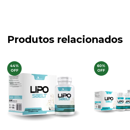
Faça login
e use seus dados de entrega
Não sei meu CEP
Produtos relacionados
44
%
60
%
OFF
OFF