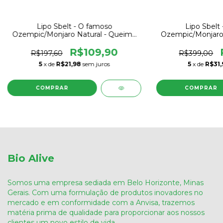
Lipo Sbelt - O famoso
Lipo Sbelt
Ozempic/Monjaro Natural - Queime
Ozempic/Monjaro 
Gordura Rápido - ( 1 Mês de
Gordura Rápid
tratamento )
trata
R$109,90
R$197,60
R$399,00
5
x de
R$21,98
sem juros
5
x de
R$31,
Bio Alive
Somos uma empresa sediada em Belo Horizonte, Minas
Gerais. Com uma formulação de produtos inovadores no
mercado e em conformidade com a Anvisa, trazemos
matéria prima de qualidade para proporcionar aos nossos
clientes um novo estilo de vida.