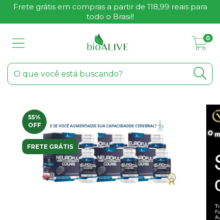
Frete grátis em compras a partir de 118,99 reais para
todo o Brasil!
0
55
%
OFF
FRETE GRÁTIS