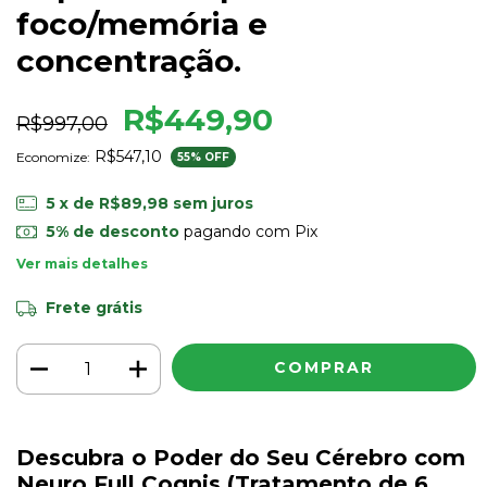
foco/memória e
concentração.
R$449,90
R$997,00
R$547,10
Economize:
55
% OFF
5
x de
R$89,98
sem juros
5% de desconto
pagando com Pix
Ver mais detalhes
Frete grátis
Descubra o Poder do Seu Cérebro com
Neuro Full Cognis (Tratamento de 6