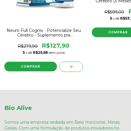
Cérebro (3 Meses
Suplemento pra
concen
R$599,00
5
x de
R$53,
Neuro Full Cognis - Potencialize Seu
Cérebro - Suplemento pra
foco/memória e concentração.
R$127,90
R$279,90
5
x de
R$25,58
sem juros
Bio Alive
Somos uma empresa sediada em Belo Horizonte, Minas
Gerais. Com uma formulação de produtos inovadores no