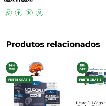
afiada e focada!
Produtos relacionados
54
%
55
%
OFF
OFF
FRETE GRÁTIS
FRETE GRÁTIS
Neuro Full Cognis 