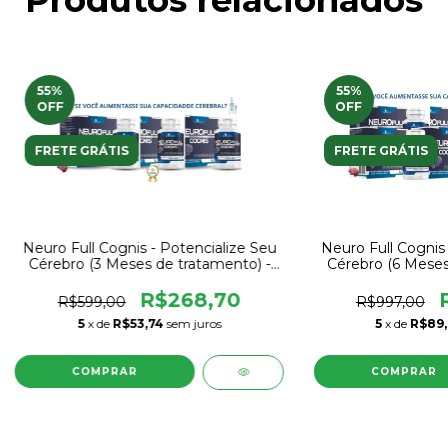
Produtos relacionados
55
%
55
%
OFF
OFF
FRETE GRÁTIS
FRETE GRÁTIS
Neuro Full Cognis - Potencialize Seu
Neuro Full Cognis 
Cérebro (3 Meses de tratamento) -
Cérebro (6 Meses
Suplemento pra foco/memória e
Suplemento pra
concentração.
concen
R$268,70
R$599,00
R$997,00
5
x de
R$53,74
sem juros
5
x de
R$89