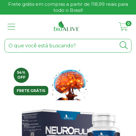
Frete grátis em compras a partir de 118,99 reais para
todo o Brasil!
0
54
%
OFF
FRETE GRÁTIS